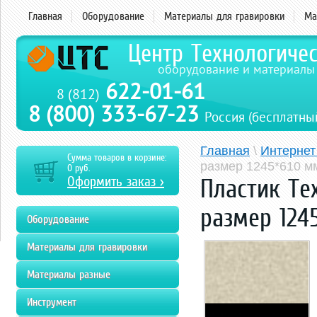
Главная
Оборудование
Материалы для гравировки
Ма
Центр Технологиче
оборудование и материалы
622-01-61
8 (812)
8 (800) 333-67-23
Россия (бесплатны
Главная
\
Интернет
Сумма товаров в корзине:
размер 1245*610 м
0
руб.
Оформить заказ >
Пластик Te
размер 124
Оборудование
Материалы для гравировки
Материалы разные
Инструмент