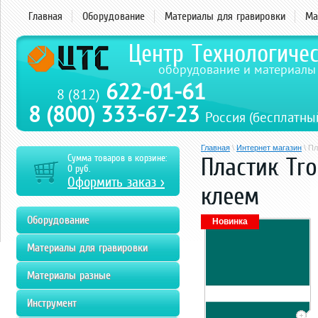
Главная
Оборудование
Материалы для гравировки
Ма
Центр Технологиче
оборудование и материалы
622-01-61
8 (812)
8 (800) 333-67-23
Россия (бесплатны
Главная
\
Интернет магазин
\ Пл
Сумма товаров в корзине:
Пластик Tr
0
руб.
Оформить заказ >
клеем
Оборудование
Новинка
Материалы для гравировки
Материалы разные
Инструмент