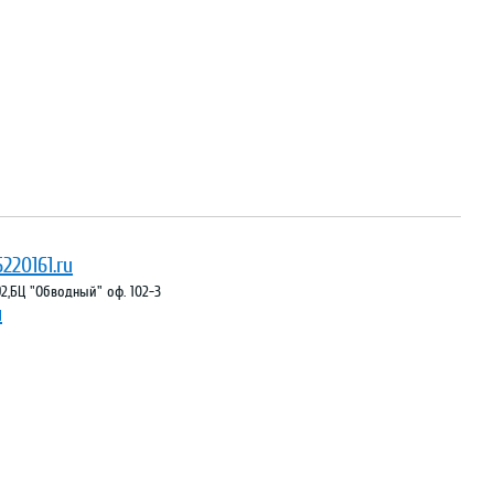
220161.ru
 92,БЦ "Обводный" оф. 102-3
ы