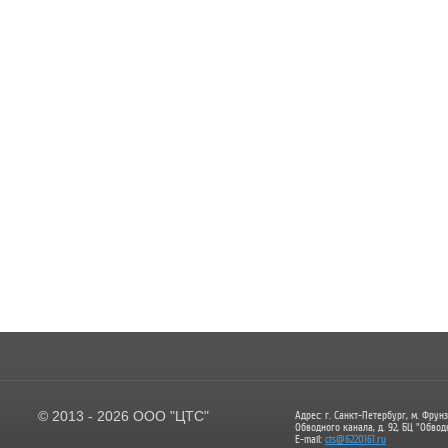
© 2013 - 2026 ООО "ЦТС"
Адрес: г. Санкт-Петербург, м. Фрунз
Обводного канала, д. 92, БЦ "Обвод
E-mail:
cts@6220161.ru