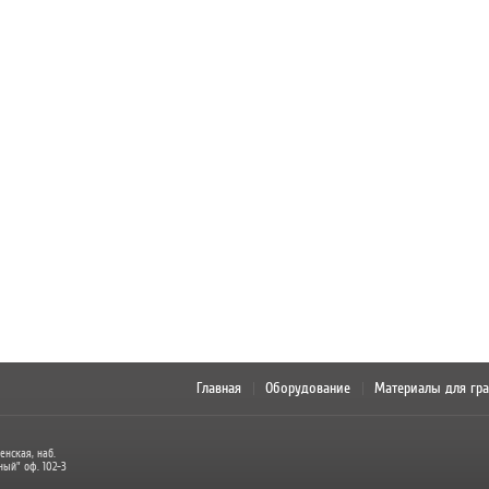
Главная
Оборудование
Материалы для гр
енская, наб.
ный" оф. 102-3