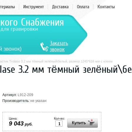
териалы
Инструмент
Доставка
Оплата
Контакты
ского Снабжения
 для гравировки
Заказать
й звонок)
звонок
астик Trolase 3.2 мм тёмный зелёный\белый, размер 1245*616 мм с клеем
olase 3.2 мм тёмный зелёный\бе
Артикул:
L912-209
Производитель:
не указан
Цена:
Кол-во:
9 043
руб.