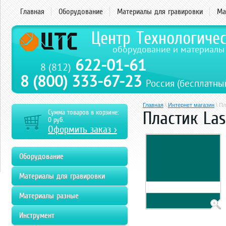
Главная
Оборудование
Материалы для гравировки
Ма
Центр Технологиче
оборудование и материалы
622-01-61
8 (812)
8 (800) 333-67-23
Россия (бесплатны
Главная
\
Интернет магазин
\ Пл
Пластик Las
Сумма товаров в корзине:
0
руб.
Оформить заказ >
Оборудование
Материалы для гравировки
Материалы разные
Инструмент