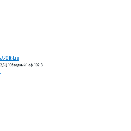
220161.ru
 92,БЦ "Обводный" оф. 102-3
ы