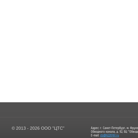
© 2013 - 2026 ООО "ЦТС"
Адрес: г. Санкт-Петербург, м. Фрунз
Обводного канала, д. 92, БЦ "Обвод
E-mail:
cts@6220161.ru