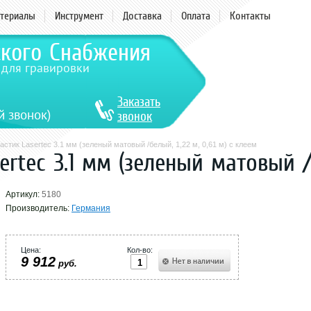
териалы
Инструмент
Доставка
Оплата
Контакты
ского Снабжения
 для гравировки
Заказать
й звонок)
звонок
астик Lasertec 3.1 мм (зеленый матовый /белый, 1,22 м, 0,61 м) с клеем
ertec 3.1 мм (зеленый матовый /б
Артикул:
5180
Производитель:
Германия
Цена:
Кол-во:
9 912
руб.