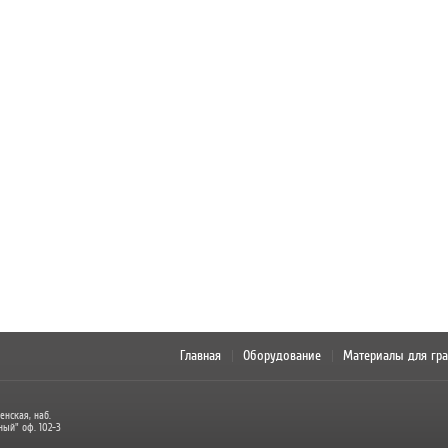
Главная
Оборудование
Материалы для гр
енская, наб.
ный" оф. 102-3