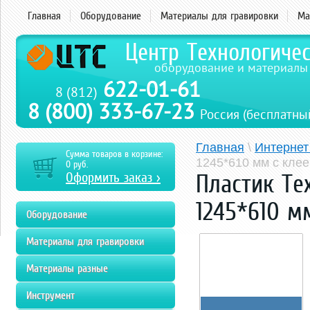
Главная
Оборудование
Материалы для гравировки
Ма
Центр Технологиче
оборудование и материалы
622-01-61
8 (812)
8 (800) 333-67-23
Россия (бесплатны
Главная
\
Интернет
Сумма товаров в корзине:
1245*610 мм с кле
0
руб.
Оформить заказ >
Пластик Te
1245*610 м
Оборудование
Материалы для гравировки
Материалы разные
Инструмент