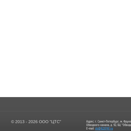
© 2013 - 2026 ООО "ЦТС"
Адрес: г. Санкт-Петербург, м. Фрунз
Обводного канала, д. 92, БЦ "Обвод
E-mail:
cts@6220161.ru