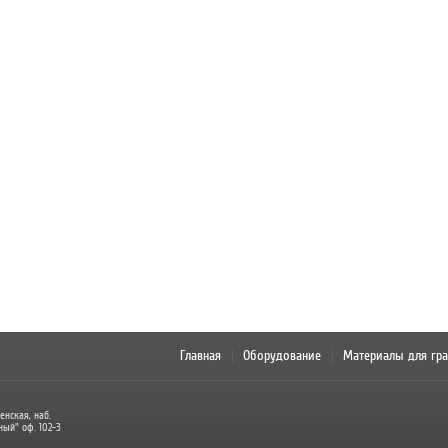
Главная
Оборудование
Материалы для гр
енская, наб.
ный" оф. 102-3