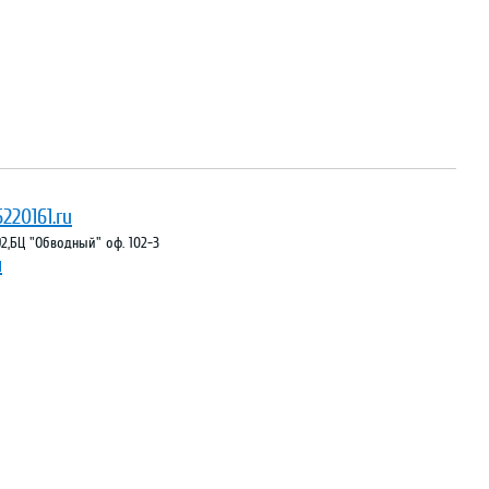
220161.ru
 92,БЦ "Обводный" оф. 102-3
ы