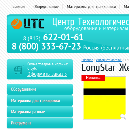
Главная
Оборудование
Материалы для гравировки
Ма
Центр Технологиче
оборудование и материалы
622-01-61
8 (812)
8 (800) 333-67-23
Россия (бесплатны
Главная
\
Интернет магазин
\ Lo
LongStar Ж
Сумма товаров в корзине:
0
руб.
Оформить заказ >
Новинка
Оборудование
Материалы для гравировки
Материалы разные
Инструмент