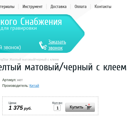
териалы
Инструмент
Доставка
Оплата
Контакты
ского Снабжения
 для гравировки
Заказать
й звонок)
звонок
ngStar Желтый матовый/черный с клеем
елтый матовый/черный с клеем
Артикул:
нет
Производитель:
Китай
Цена:
Кол-во:
1 375
руб.