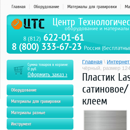
Главная
Оборудование
Материалы для гравировки
Ма
Центр Технологиче
оборудование и материалы
622-01-61
8 (812)
8 (800) 333-67-23
Россия (бесплатны
Главная
\
Интернет
Сумма товаров в корзине:
чёрный, размер 12
0
руб.
Оформить заказ >
Пластик La
сатиновое/
Оборудование
клеем
Материалы для гравировки
Материалы разные
Инструмент