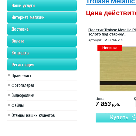
Trolase Metall
Наши услуги
Цена действите
Интернет магазин
Доставка
Пластик Trolase Metallic P
золото под старину...
Оплата
Артикул:
LMT+764-209
Новинка
Контакты
Регистрация
Прайс-лист
Фотогалерея
Видеоролики
Цена:
К
7 853
руб.
Файлы
Отзывы наших клиентов