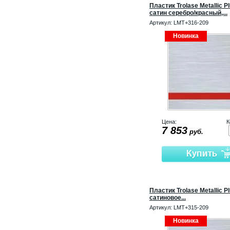
Пластик Trolase Metallic P
сатин серебро/красный,...
Артикул:
LMT+316-209
Новинка
Цена:
К
7 853
руб.
Пластик Trolase Metallic P
сатиновое...
Артикул:
LMT+315-209
Новинка