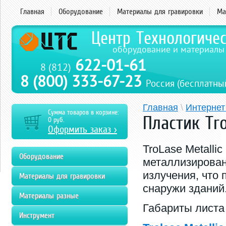
Главная
Оборудование
Материалы для гравировки
Ма
Центр Технологиче
оборудование и материалы
622-01-61
8 (812)
8 (800) 333-67-23
Россия (бесплатны
Главная
\
Интернет
Сумма товаров в корзине:
Пластик Tro
0
руб.
Оформить заказ >
TroLase Metallic
Оборудование
металлизирован
излучения, что
Материалы для гравировки
снаружи зданий
Материалы разные
Габариты листа 
Инструмент