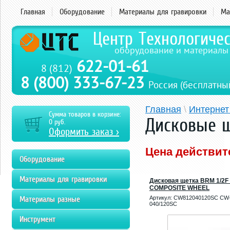
Главная
Оборудование
Материалы для гравировки
Ма
Центр Технологиче
оборудование и материалы
622-01-61
8 (812)
8 (800) 333-67-23
Россия (бесплатны
Главная
\
Интернет
Сумма товаров в корзине:
Дисковые 
0
руб.
Оформить заказ >
Цена действит
Оборудование
Материалы для гравировки
Дисковая щетка BRM 1/2F
COMPOSITE WHEEL
Материалы разные
Артикул:
CW812040120SC CW
040/120SC
Инструмент