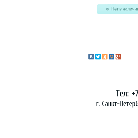
г. Санкт-Петербург, м. Фрунзенская, наб. Обводного канала, д. 92, оф. 1
Тел: +
г. Санкт-Петер