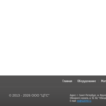
Главная
Оборудование
Мат
© 2013 - 2026 ООО "ЦТС"
Адрес: г. Санкт-Петербург, м. Фрунз
Обводного канала, д. 92, БЦ "Обвод
E-mail:
cts@6220161.ru